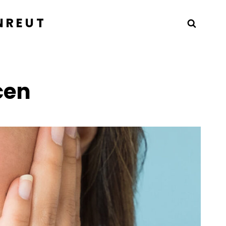
NREUT
Searc
cen