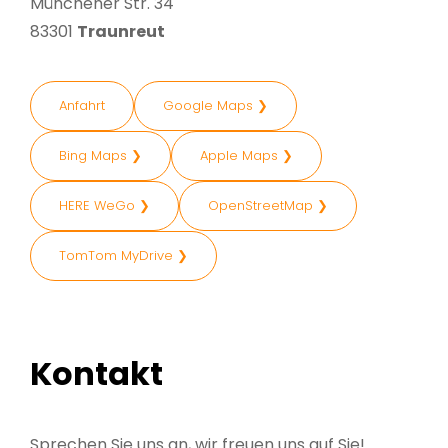
Münchener Str. 34
83301
Traunreut
Anfahrt
Google Maps ❯
Bing Maps ❯
Apple Maps ❯
HERE WeGo ❯
OpenStreetMap ❯
TomTom MyDrive ❯
Kontakt
Sprechen Sie uns an, wir freuen uns auf Sie!